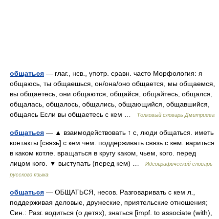
общаться
— глаг., нсв., употр. сравн. часто Морфология: я
общаюсь, ты общаешься, он/она/оно общается, мы общаемся,
вы общаетесь, они общаются, общайся, общайтесь, общался,
общалась, общалось, общались, общающийся, общавшийся,
общаясь Если вы общаетесь с кем …
Толковый словарь Дмитриева
общаться
— ▲ взаимодействовать ↑ с, люди общаться. иметь
контакты [связь] с кем чем. поддерживать связь с кем. вариться
в каком котле. вращаться в кругу каком, чьем, кого. перед
лицом кого. ▼ выступать (перед кем) …
Идеографический словарь
русского языка
общаться
— ОБЩАТЬСЯ, несов. Разговаривать с кем л.,
поддерживая деловые, дружеские, приятельские отношения;
Син.: Разг. водиться (о детях), знаться [impf. to associate (with),