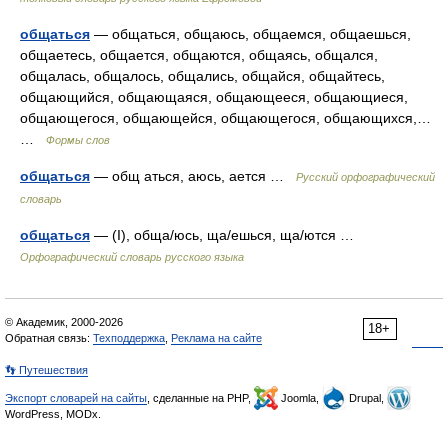
общаться
— общаться, общаюсь, общаемся, общаешься,
общаетесь, общается, общаются, общаясь, общался,
общалась, общалось, общались, общайся, общайтесь,
общающийся, общающаяся, общающееся, общающиеся,
общающегося, общающейся, общающегося, общающихся,…
…
Формы слов
общаться
— общ аться, аюсь, ается …
Русский орфографический
словарь
общаться
— (I), обща/юсь, ща/ешься, ща/ются …
Орфографический словарь русского языка
© Академик, 2000-2026
18+
Обратная связь:
Техподдержка
,
Реклама на сайте
👣 Путешествия
Экспорт словарей на сайты
, сделанные на PHP,
Joomla,
Drupal,
WordPress, MODx.