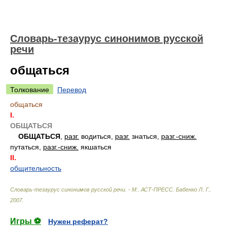
Словарь-тезаурус синонимов русской
речи
общаться
Толкование
Перевод
общаться
I.
ОБЩАТЬСЯ
ОБЩАТЬСЯ
,
разг.
водиться,
разг.
знаться,
разг.-сниж.
путаться,
разг.-сниж.
якшаться
II.
общительность
Словарь-тезаурус синонимов русской речи. - М:. АСТ-ПРЕСС
.
Бабенко Л. Г.
.
2007
.
Игры ⚽
Нужен реферат?