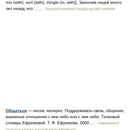
mix (with), sort (with), mingle (in, with)]. Закончив лицей много
лет назад, его… …
Большой толковый словарь русских глаголов
Общаться
— несов. неперех. Поддерживать связь, общение,
взаимные отношения с кем либо или с чем либо. Толковый
словарь Ефремовой. Т. Ф. Ефремова. 2000 …
Современный
толковый словарь русского языка Ефремовой